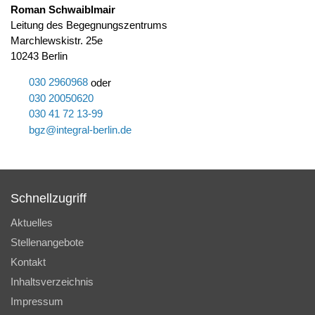
Roman Schwaiblmair
Leitung des Begegnungszentrums
Marchlewskistr. 25e
10243 Berlin
030 2960968
oder
030 20050620
030 41 72 13-99
bgz
nt
gr
l-b
rl
n
d
Schnellzugriff
Aktuelles
Stellenangebote
Kontakt
Inhaltsverzeichnis
Impressum