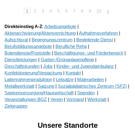
1
2
3
4
5
6
7
8
9
10
>
Direkteinstieg A-Z
:
Arbeitsangebote
|
Aktenarchivierung/Aktenvernichtung
|
Aufnahmeverfahren
|
Aufsichtsrat
|
Begegnungszentrum
|
Begleitende Dienst
|
Berufsbildungsangebote
|
Berufliche Reha
|
Botendienste/Poststelle
|
Beschäftigungs- und Förderbereich
|
Dienstleistungen
|
Garten-/Grünanlagenpflege
|
Geschäftskunden
|
Jobs
|
Kinder- und Jugendambulanz
|
Konfektionierung/Verpackung
|
Kontakt
|
Lattenrahmenproduktion
|
Leitsätze
|
Malerarbeiten
|
Metallwerkstatt
|
Satzung
|
Sozialpädiatrisches Zentrum (SPZ)
|
Speisenversorgung/Hauswirtschaft
|
Spenden
|
Veranstaltungen BGZ
|
Verein
|
Vorstand
|
Werkstatt
|
Zielgruppen
Unsere Standorte