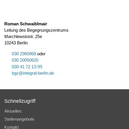
Roman Schwaiblmair
Leitung des Begegnungszentrums
Marchlewskistr. 25e
10243 Berlin
030 2960968
oder
030 20050620
030 41 72 13-99
bgz
nt
gr
l-b
rl
n
d
Schnellzugriff
Aktuelles
Stellenangebote
Kontakt