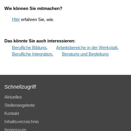
Wie können Sie mitmachen?
Hier
erfahren Sie, wie.
Das könnte Sie auch interessieren:
Berufliche Bildung
,
Arbeitsbereiche in der Werkstatt
,
Berufliche Integration
,
Beratung und Begleitung
Schnellzugriff
Aktuelles
Stellenangebote
Kontakt
Inhaltsverzeichnis
Impressum