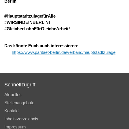
Berlin
#HauptstadtzulagefürAlle
#WIRSINDEINBERLIN!
#GleicherLohnFürGleicheArbeit!
Das könnte Euch auch interessieren:
https://www.paritaet-berlin.de/verband/hauptstadtzulage
Schnellzugriff
Aktuelles
Stellenangebote
Kontakt
Inhaltsverzeichnis
Impressum